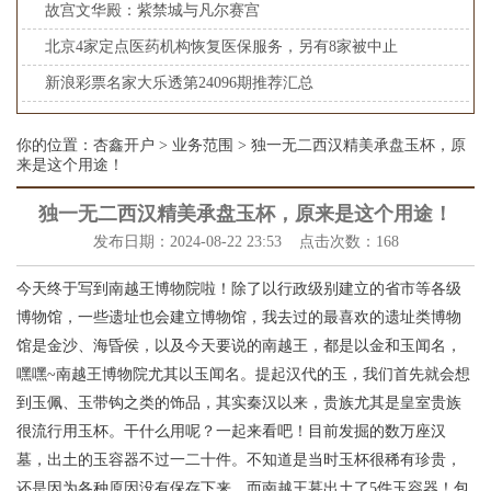
故宫文华殿：紫禁城与凡尔赛宫
北京4家定点医药机构恢复医保服务，另有8家被中止
新浪彩票名家大乐透第24096期推荐汇总
你的位置：
杏鑫开户
>
业务范围
> 独一无二西汉精美承盘玉杯，原
来是这个用途！
独一无二西汉精美承盘玉杯，原来是这个用途！
发布日期：2024-08-22 23:53 点击次数：168
今天终于写到南越王博物院啦！除了以行政级别建立的省市等各级
博物馆，一些遗址也会建立博物馆，我去过的最喜欢的遗址类博物
馆是金沙、海昏侯，以及今天要说的南越王，都是以金和玉闻名，
嘿嘿~南越王博物院尤其以玉闻名。提起汉代的玉，我们首先就会想
到玉佩、玉带钩之类的饰品，其实秦汉以来，贵族尤其是皇室贵族
很流行用玉杯。干什么用呢？一起来看吧！目前发掘的数万座汉
墓，出土的玉容器不过一二十件。不知道是当时玉杯很稀有珍贵，
还是因为各种原因没有保存下来。而南越王墓出土了5件玉容器！包