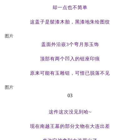
却一点也不简单
这盖子是髹漆木胎，黑漆地朱绘图纹
图片
盖面外沿嵌3个弯月形玉饰
顶部有两个凹入的钮座印痕
原来可能有玉雕钮，可惜已脱落不见
图片
03
铜框玉杯
这件这次没见到哈~
现在南越王墓的部分文物在大连出差