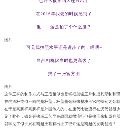
也许它被拿到大连展出了
在2016年我去的时候见到了
但……这是拍了个什么鬼？
图片
可见我拍照水平还是进步了的，嘿嘿~
当然相机比当时也更高级了
找了一张官方图
图片
这件玉杯的制作方式与玉卮相似也是铜框架镶玉片制成其形制和现
在的酒杯类似不同的是杯盖，杯盖是铜框镶整块玉它的特别之处就
在于是高脚杯高脚杯是外国传入的，在唐代比较流行在汉代就很少
见了此外，错金亮镶嵌工艺早在战国就很流行但是镶玉来制成容器
就罕见了似乎只在南越王墓有出土了或许这是南越的发明创造？