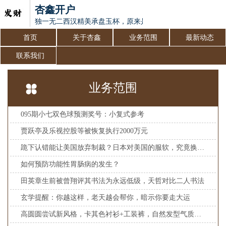
杏鑫开户
独一无二西汉精美承盘玉杯，原来是这个用途！
首页
关于杏鑫
业务范围
最新动态
联系我们
业务范围
095期小七双色球预测奖号：小复式参考
贾跃亭及乐视控股等被恢复执行2000万元
跪下认错能让美国放弃制裁？日本对美国的服软，究竟换回了什么？
如何预防功能性胃肠病的发生？
田英章生前被曾翔评其书法为永远低级，天哲对比二人书法
玄学提醒：你越这样，老天越会帮你，暗示你要走大运
高圆圆尝试新风格，卡其色衬衫+工装裤，自然发型气质满满