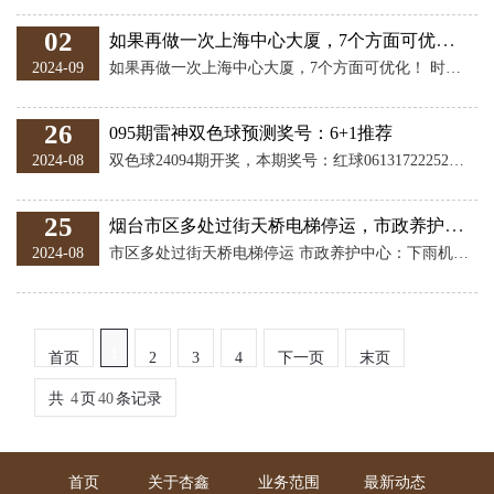
02
如果再做一次上海中心大厦，7个方面可优化！ 时隔上海中心大厦2016
2024-09
如果再做一次上海中心大厦，7个方面可优化！ 时隔上海中心大厦2016年运营8年后，中国这一最高建筑近日获得国家科技进步二等奖，再度激起业界和社会的瞩目。 632米高，建筑面积58万平方米，包含9个“垂直社区”和21个“空中花园”广场，集商务、办公、酒店、商业、观光、会展等功能于一体，上海中心大厦因此又被称为“垂直城市”。 近日，在“上海中心大厦工程关键技术专家报告会”上，同济建筑设计集团总工程师丁洁民教授对上海中心大厦的技术作了总结和新的思考，表示如果再做一次，他会从以下7个方面有进一步的优化
26
095期雷神双色球预测奖号：6+1推荐
2024-08
双色球24094期开奖，本期奖号：红球061317222527，蓝球09。当期红球号码大小比为4:2，三区比为1:3:2，奇偶比为4:2。形态方面，红球开出2枚斜连号0613；1组同尾号1727。蓝球开出遗漏91期的大奇数09。 红球奇偶走势分析： 大小分析：上期大小比4:2，近10期大码出现31次，小码出现29次，大小码开出率大码占优。本期推荐大小比为3：3。 上期奇号区：开出小奇号1枚13，大奇号3枚17、25、27，近10期大奇号开出18枚，小奇号开出21枚，奇号区共开出39枚，奇数大小
25
烟台市区多处过街天桥电梯停运，市政养护中心回应
2024-08
市区多处过街天桥电梯停运 市政养护中心：下雨机箱进水、更换零部件等原因导致 近日，有市民向记者反映，南大街、迎春大街、港城东大街上多处过街天桥的电梯停运，想走天桥过马路的人感到很不方便。 接到投诉后，民意通记者进行走访，发现部分过街天桥的电梯停运。遇到电梯停运，一些行动不便的老人只能缓慢地爬台阶通过天桥。“路过这里想乘电梯，却发现电梯停了，爬台阶太累，出了一身汗。”昨日上午，在港城东大街靠近莱山区实验小学的过街天桥处，李大爷说，自己腿脚不好，所以每次走过街天桥都最先奔着电梯去，电梯一停真不方便
1
首页
2
3
4
下一页
末页
共
4
页
40
条记录
首页
关于杏鑫
业务范围
最新动态