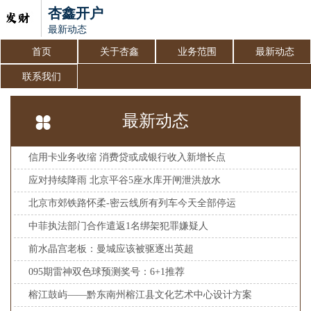
杏鑫开户
最新动态
首页
关于杏鑫
业务范围
最新动态
联系我们
最新动态
信用卡业务收缩 消费贷或成银行收入新增长点
应对持续降雨 北京平谷5座水库开闸泄洪放水
北京市郊铁路怀柔-密云线所有列车今天全部停运
中菲执法部门合作遣返1名绑架犯罪嫌疑人
前水晶宫老板：曼城应该被驱逐出英超
095期雷神双色球预测奖号：6+1推荐
榕江鼓屿——黔东南州榕江县文化艺术中心设计方案