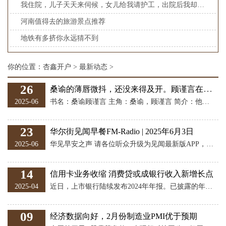
我住院，儿子天天来伺候，女儿给我请护工，出院后我却把拆迁款给了女儿
河南值得去的旅游景点推荐
地铁有多挤你永远猜不到 ​​​
你的位置：
杏鑫开户
>
最新动态
>
26
桑谕的薄唇微抖，还没来得及开。顾谨言在线阅读_声音_回应_冷硬得
2025-06
书名：桑谕顾谨言 主角：桑谕，顾谨言 简介：他说完，转身大步离开，背影冷硬得像一座冰山。 桑谕站在原地，手指紧紧攥着衣角，指尖发白。 她的喉咙像是被什么堵住了，发不出任何声音。 很快，隔壁的房间传来一阵暧昧的声音。 “谨言，轻点……谕谕还在隔壁呢。” 顾谨言没有回应，只是接吻的黏腻水声越来越大。 发布于：广东省
23
华尔街见闻早餐FM-Radio | 2025年6月3日
2025-06
华见早安之声 请各位听众升级为见闻最新版APP，以便成功收听以下音频。 市场概述 贸易风向牵动美股神经，标普V形反转、6月惊险开门红。美制造业指数后，三大美股指刷新日低，美债收益率有所回落，美元指数创近六周新低、逼近三年低点。领导人可能交谈消息后，美股指和中概指数转涨，美债收益率反弹。Meta收涨3.6%、领涨科技巨头，特斯拉跌超1%。 美国钢铁税将至，美股钢铁股Cleveland-Cliffs涨23%、福特和通用汽车跌近4%、Stellantis欧股跌近5%、纽铜一度涨近6%。 盘中黄金涨近3
14
信用卡业务收缩 消费贷或成银行收入新增长点
2025-04
近日，上市银行陆续发布2024年年报。已披露的年报显示，信用卡业务呈现显著收缩态势，流通卡量、消费交易总额与业务收入同步缩减，资产质量承压明显。与之形成鲜明对比的是，银行消费贷业务增长强劲。年报显示，多家银行个人消费贷款余额较上年末有所增长。 根据已经公开披露的上市银行年报数据，商业银行信用卡业务普遍收缩，发卡量、交易额显著下降，不良贷款率同步攀升。 从两家国有大行情况来看，截至2024年末，建设银行信用卡累计发卡量较上年末减少300万张至1.29亿张，总消费交易额同比下滑4.4%至2.8万亿
09
经济数据向好，2月份制造业PMI优于预期