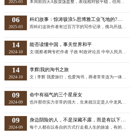
2025-03
本周前四天A股震荡盘整，表现相对较平稳，但周五出现大幅调整。上证综指全周累计跌1.72%至3320.90点；深综指、创业板综指、科创50、北证50周跌幅分别为3.04%、4.46%、1.46%、2.85%。 周一A股横盘震荡，受中央1号文件即《中共中央国务院关于进一步深化农村改革扎实推进乡村全面振兴的意见》的影响，周一农业类股表现较好。 周一晚间阿里巴巴美股下跌10%，这带动周二A股及港股中的科技股大幅回落，当天A股及港股的各类股指也明显下跌。 周三A股各大股指迅速回升，钢铁股及券商股接力式拉
06
科幻故事：惊涛骇浪5-思博雅工业飞地的7万吨电动航母
2025-03
而科幻这块作者有过百万字的写作记录，俄乌开战前一年就预测了无人机在战场上的大量使用情况，因为有故事情节，可读性强！接下来更新的这个故事，花旗国与思博亚工业飞地在海洋上的力量博弈，看似基于现实军事背景，却融入了科幻要素，会给大家带来不一样的阅读体验。在这里，航母不再是传统意义上的普通战舰，而是被赋予了更多科技，舰载机也拥有超乎想象的能力，可以说就是预测的未来的海空战的场景！ B21损失惨重，中校身陷囹圄； 97架B21轰炸机遭到思博亚的F23系列战机群拦截后损失惨重，很多都冒着烟，不是带伤返航，
14
能否读懂中国，事关世界和平
2024-10
文/观察者网专栏作者 子政 时政评论员 中华人民共和国成立75周年了，四分之三个世纪，时间不短了。但是，对这个特别的国家，世界上大多数人还是读不懂，误会和曲解处处可见。尤其在西方社会，或者由于无知，或者出于故意，或者两者兼有，导致西方人在谈论中国时总是不着边际，不知所云。 考虑到中国在当今世界上的突出地位，尤其是在维护世界和平上的独特作用，此事已不是一个小问题。 美西方的政客和媒体，关于中国的认知基本上是无知和故意两种成分的大杂烩，无法认真对待。虽然口头上都在说要加强双方沟通、增进相互理解，但
14
李辉|我的淘书之旅
2024-10
文 | 李辉 我爱旅行，也爱淘书，两者常常连为一体。这些年来，天南海北我到处旅行，每到一地，找到一两个旧书店或旧书摊，运气好，再偶有所获，旅行便顿时美妙无比。 在我来说，淘书是一种乐趣，一种需要。我不藏书，更不奢望成为一个藏书家，只是根据自己研究专题的需要，或者仅仅出于好奇、出于对史料的热衷而淘书。个人档案，历次政治运动的表格，不热门的人的不热门的书，等等，许多很难受藏书家青睐的东西，常常在我选择之列。好在多一件是好事，少一件也不要紧，这样也就少了一份急切，或者非找到不可的那种痴迷。 随意淘书
09
命中有福气的三个星座女
2024-09
也许那些实力非常的强大，生来就注定是人中龙凤的人，已经是特别的让人羡慕和眼红了。 但是那些命中有福气的女生，哪怕是没有突出的天赋和能力，都能够过好自己的生活，更是会让人十分感慨了。 双鱼座 双鱼座的女生让人觉得比较突出的特点就是她们拥有着天马行空的想象力和创造力，内心当中也会有着一个比较好的心态，无论遇到什么样的事情，都会让自己有着积极乐观的一面，始终能够让自己的性格保持那种单纯与天真，更好的践行自己内心当中的善意。 但尽管如此，双鱼座的女生好像也能够让自己无所作为的去过好自己，平平淡淡的一生
09
身边阴险的人，不是深藏不露，而是有以下几个特征
2024-09
每个人都在以各自的方式行走着人生的旅途，有的人心怀阳光，用温暖照亮前行的路；而有的人，却选择了一条布满阴霾的道路，他们内心的阴毒，并非总是隐藏得滴水不漏，反而在不经意间，通过几个鲜明的特征暴露无遗，让人不禁感叹人性的复杂与多变。 01：两面三刀，见风使舵 那些阴毒之人，就像是变色龙一般，擅长在不同的场合、面对不同的人，展现出截然不同的面孔。他们对待强者，总是满脸堆笑，言辞间充满了恭维与奉承，仿佛对方就是他们生命中的太阳，无时无刻不在寻找机会靠近，汲取光芒。 然而，一旦转身面对弱者，他们的态度便