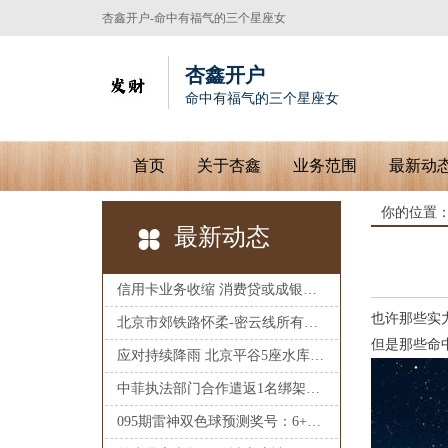
杏鑫开户-命中有福气的三个星座女
杏鑫开户
命中有福气的三个星座女
首页
关于杏鑫
业务范围
最新动
你的位置
最新动态
信用卡业务收缩 消费贷或成银行收入新增长点
也许那些实
北京市郊铁路怀柔-密云线所有列车今天全部停运
但是那些命
应对持续降雨 北京平谷5座水库开闸泄洪放水
中菲执法部门合作遣返1名绑架犯罪嫌疑人
095期雷神双色球预测奖号：6+1推荐