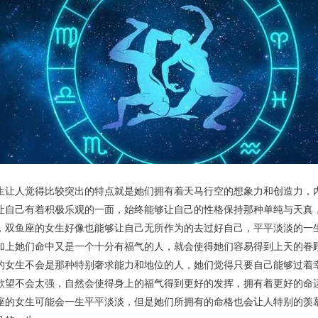
生让人觉得比较突出的特点就是她们拥有着天马行空的想象力和创造力，
让自己有着积极乐观的一面，始终能够让自己的性格保持那种单纯与天真
，双鱼座的女生好像也能够让自己无所作为的去过好自己，平平淡淡的一
加上她们命中又是一个十分有福气的人，就会使得她们容易得到上天的眷
的女生不会是那种特别奢求能力和地位的人，她们觉得只要自己能够过着
欲望不会太强，自然会使得身上的福气得到更好的发挥，拥有着更好的命
座的女生可能会一生平平淡淡，但是她们所拥有的命格也会让人特别的羡