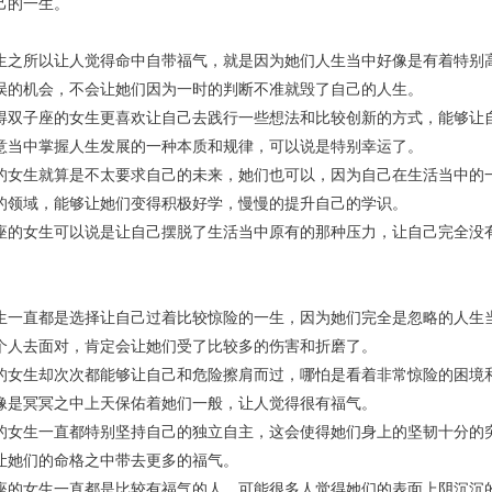
己的一生。
生之所以让人觉得命中自带福气，就是因为她们人生当中好像是有着特别
误的机会，不会让她们因为一时的判断不准就毁了自己的人生。
得双子座的女生更喜欢让自己去践行一些想法和比较创新的方式，能够让
意当中掌握人生发展的一种本质和规律，可以说是特别幸运了。
的女生就算是不太要求自己的未来，她们也可以，因为自己在生活当中的
的领域，能够让她们变得积极好学，慢慢的提升自己的学识。
座的女生可以说是让自己摆脱了生活当中原有的那种压力，让自己完全没
生一直都是选择让自己过着比较惊险的一生，因为她们完全是忽略的人生
个人去面对，肯定会让她们受了比较多的伤害和折磨了。
的女生却次次都能够让自己和危险擦肩而过，哪怕是看着非常惊险的困境
像是冥冥之中上天保佑着她们一般，让人觉得很有福气。
的女生一直都特别坚持自己的独立自主，这会使得她们身上的坚韧十分的
让她们的命格之中带去更多的福气。
座的女生一直都是比较有福气的人，可能很多人觉得她们的表面上阴沉沉