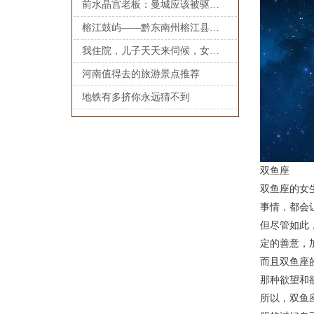
前水晶宫老板：曼城应该被驱逐出英超
榕江鼓屿——黔东南州榕江县文化艺术中心设计方案
我住院，儿子天天来伺候，女儿给我请护工，出院后我却把拆迁款给了女儿
河南值得去的旅游景点推荐
地铁有多挤你永远猜不到 ​​​
双鱼座
双鱼座的女
事情，都会
但尽管如此
定的善意，
而且双鱼座
那种欲望和
所以，双鱼